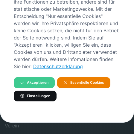
ihre Funktionen zu betreiben, andere sind für
statistische oder Marketingzwecke. Mit der
Entscheidung "Nur essentielle Cookies"
12-h-Konzert_Buchegger-161.jpg
werden wir Ihre Privatsphäre respektieren und
keine Cookies setzen, die nicht für den Betrieb
image/jpeg
2100x3150
3.7 MB
der Seite notwendig sind. Indem Sie auf
Herunterladen
"Akzeptieren" klicken, willigen Sie ein, dass
Cookies von uns und Drittanbieter verwendet
Bild in voller Größe anzeigen…
werden dürfen. Weitere Infomationen finden
Sie hier:
Datenschutzerklärung
Akzeptieren
Essentielle Cookies
Einstellungen
INHALTE
Gedenkstätte
Verein