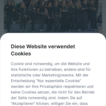
Diese Website verwendet
12-h-Konzert_Buchegger-053.jpg
Cookies
image/jpeg
3150x2100
4.1 MB
Herunterladen
Cookie sind notwendig, um die Website und
ihre Funktionen zu betreiben, andere sind für
Bild in voller Größe anzeigen…
statistische oder Marketingzwecke. Mit der
Entscheidung "Nur essentielle Cookies"
werden wir Ihre Privatsphäre respektieren und
keine Cookies setzen, die nicht für den Betrieb
der Seite notwendig sind. Indem Sie auf
"Akzeptieren" klicken, willigen Sie ein, dass