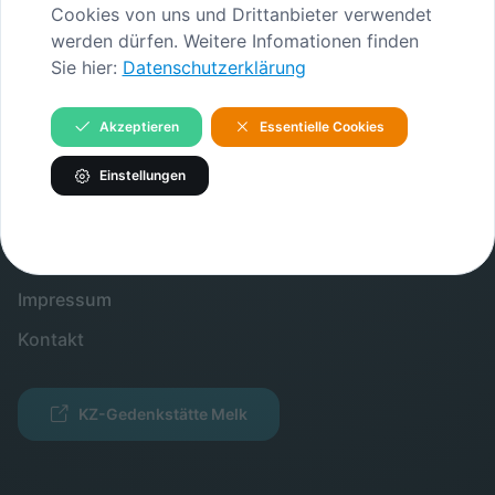
Cookies von uns und Drittanbieter verwendet
INHALTE
werden dürfen. Weitere Infomationen finden
Sie hier:
Datenschutzerklärung
Gedenkstätte
Verein
Akzeptieren
Essentielle Cookies
INFORMATIONEN
Einstellungen
Verein
Partner
Impressum
Kontakt
KZ-Gedenkstätte Melk