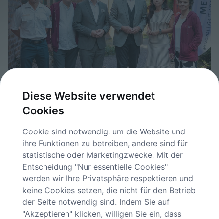
Diese Website verwendet
12-h-Konzert_Buchegger-019.jpg
Cookies
image/jpeg
3148x2100
4.8 MB
Herunterladen
Cookie sind notwendig, um die Website und
ihre Funktionen zu betreiben, andere sind für
Bild in voller Größe anzeigen…
statistische oder Marketingzwecke. Mit der
Entscheidung "Nur essentielle Cookies"
werden wir Ihre Privatsphäre respektieren und
keine Cookies setzen, die nicht für den Betrieb
der Seite notwendig sind. Indem Sie auf
"Akzeptieren" klicken, willigen Sie ein, dass