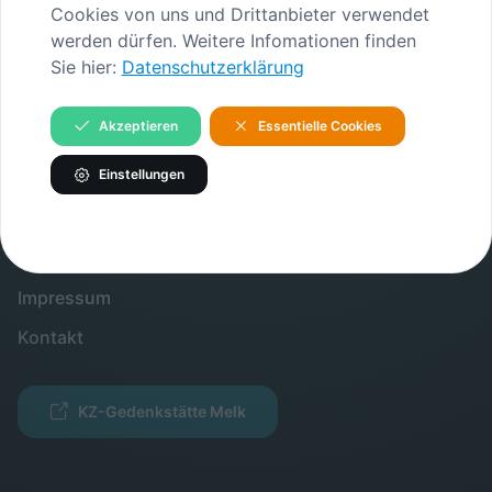
Cookies von uns und Drittanbieter verwendet
INHALTE
werden dürfen. Weitere Infomationen finden
Sie hier:
Datenschutzerklärung
Gedenkstätte
Verein
Akzeptieren
Essentielle Cookies
INFORMATIONEN
Einstellungen
Verein
Partner
Impressum
Kontakt
KZ-Gedenkstätte Melk