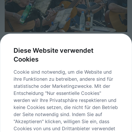
12-h-Konzert_1986©FranzGleiß.jpg
Diese Website verwendet
image/jpeg
4724x3150
3.7 MB
Cookies
Herunterladen
Cookie sind notwendig, um die Website und
Bild in voller Größe anzeigen…
ihre Funktionen zu betreiben, andere sind für
statistische oder Marketingzwecke. Mit der
Entscheidung "Nur essentielle Cookies"
werden wir Ihre Privatsphäre respektieren und
keine Cookies setzen, die nicht für den Betrieb
der Seite notwendig sind. Indem Sie auf
"Akzeptieren" klicken, willigen Sie ein, dass
INHALTE
Cookies von uns und Drittanbieter verwendet