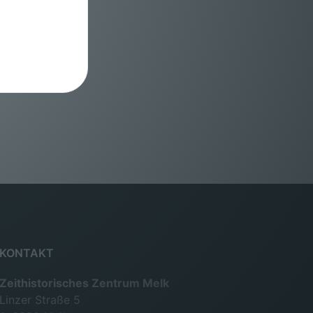
KONTAKT
Zeithistorisches Zentrum Melk
Linzer Straße 5