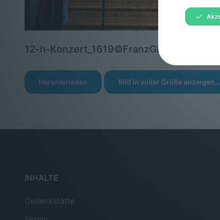
Akze
12-h-Konzert_1619©FranzGleiß.jpg
Herunterladen
Bild in voller Größe anzeigen…
INHALTE
Gedenkstätte
Verein