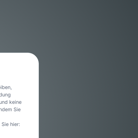
iben,
idung
 und keine
Indem Sie
Sie hier: