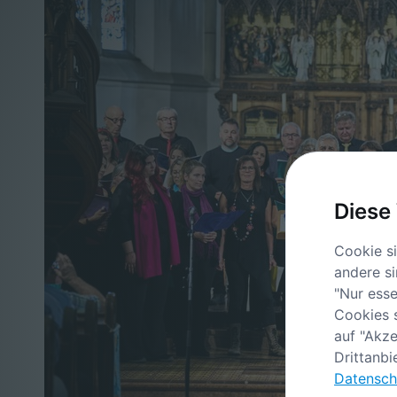
Diese
Cookie si
andere si
"Nur esse
Cookies s
auf "Akze
Drittanbi
Datensch