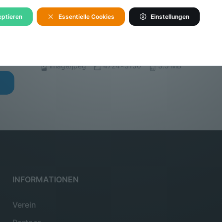
ptieren
Essentielle Cookies
Einstellungen
image/jpeg
4724x3150
3.5 MB
INFORMATIONEN
Verein