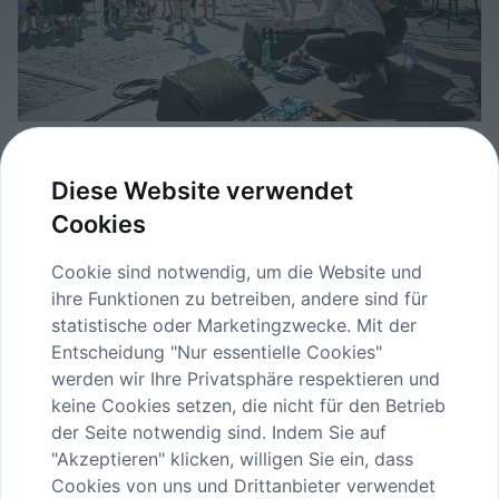
12-h-Konzert_1127©FranzGleiß.jpg
Diese Website verwendet
image/jpeg
4724x3150
3.9 MB
Cookies
Herunterladen
Cookie sind notwendig, um die Website und
Bild in voller Größe anzeigen…
ihre Funktionen zu betreiben, andere sind für
statistische oder Marketingzwecke. Mit der
Entscheidung "Nur essentielle Cookies"
werden wir Ihre Privatsphäre respektieren und
keine Cookies setzen, die nicht für den Betrieb
der Seite notwendig sind. Indem Sie auf
"Akzeptieren" klicken, willigen Sie ein, dass
INHALTE
Cookies von uns und Drittanbieter verwendet