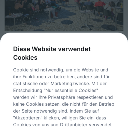
12-h-Konzert_1103©FranzGleiß.jpg
Diese Website verwendet
image/jpeg
4724x3150
4.7 MB
Cookies
Herunterladen
Cookie sind notwendig, um die Website und
Bild in voller Größe anzeigen…
ihre Funktionen zu betreiben, andere sind für
statistische oder Marketingzwecke. Mit der
Entscheidung "Nur essentielle Cookies"
werden wir Ihre Privatsphäre respektieren und
keine Cookies setzen, die nicht für den Betrieb
der Seite notwendig sind. Indem Sie auf
"Akzeptieren" klicken, willigen Sie ein, dass
INHALTE
Cookies von uns und Drittanbieter verwendet